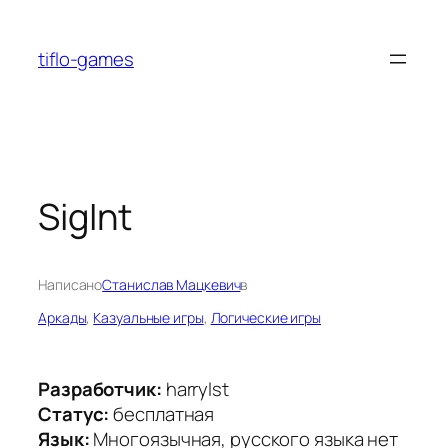
Перейти
к
tiflo-games
содержимому
SigInt
Написано
Станислав Мацкевич
в
Аркады
, 
Казуальные игры
, 
Логические игры
Разработчик:
harrylst
Статус:
бесплатная
Язык:
Многоязычная, русского языка нет