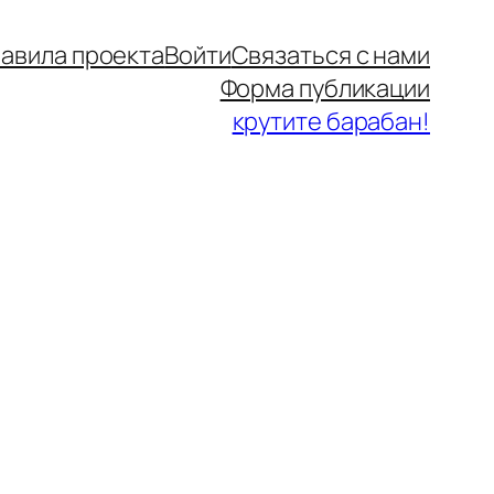
авила проекта
Войти
Связаться с нами
Форма публикации
крутите барабан!