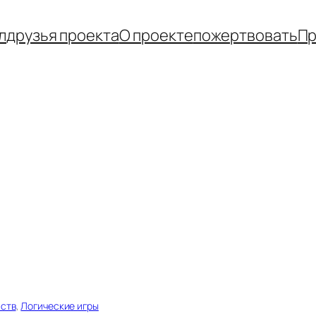
л
друзья проекта
О проекте
пожертвовать
Пр
йств
, 
Логические игры