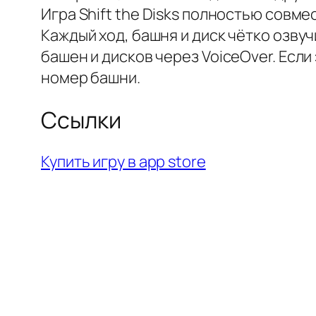
Игра Shift the Disks полностью совме
Каждый ход, башня и диск чётко озв
башен и дисков через VoiceOver. Если
номер башни.
Ссылки
Купить игру в app store