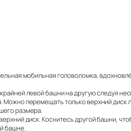
кательная мобильная головоломка, вдохновл
 крайней левой башни на другую следуя не
з. Можно перемещать только верхний диск 
ьшего размера.
 верхний диск. Коснитесь другой башни, чт
ой башне.