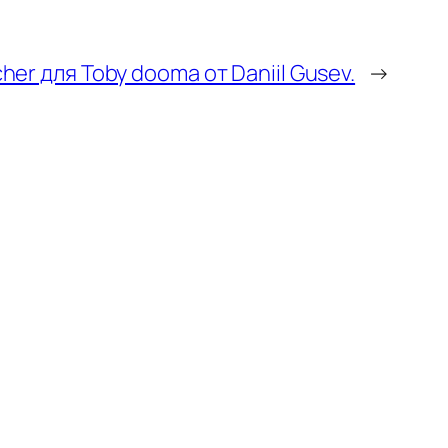
her для Toby dooma от Daniil Gusev.
→