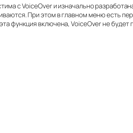
стима с VoiceOver и изначально разработан
учиваются. При этом в главном меню есть 
 эта функция включена, VoiceOver не будет 