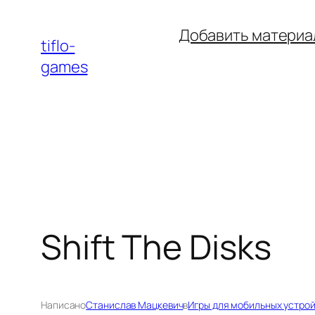
Перейти
Добавить материа
к
tiflo-
содержимому
games
Shift The Disks
Написано
Станислав Мацкевич
в
Игры для мобильных устро