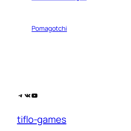
Pomagotchi
Telegram
ВКонтакте
YouTube
tiflo-games