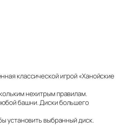
ённая классической игрой «Ханойские
скольким нехитрым правилам.
любой башни. Диски большего
обы установить выбранный диск.