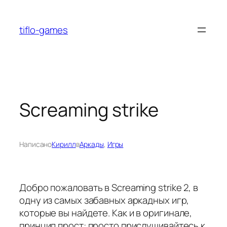
Перейти
к
tiflo-games
содержимому
Screaming strike
Написано
Кирилл
в
Аркады
, 
Игры
Добро пожаловать в Screaming strike 2, в
одну из самых забавных аркадных игр,
которые вы найдете.
Как и в оригинале,
принцип прост: просто прислушивайтесь к