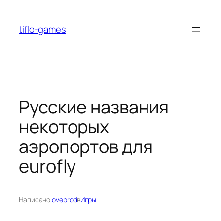
Перейти
к
tiflo-games
содержимому
Русские названия
некоторых
аэропортов для
eurofly
Написано
loveprod
в
Игры