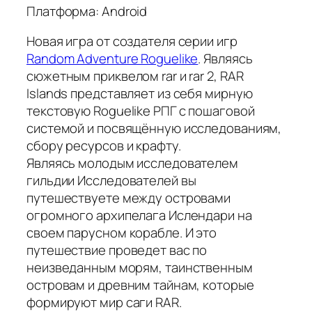
Платформа: Android
Новая игра от создателя серии игр
Random Adventure Roguelike
. Являясь
сюжетным приквелом rar и rar 2, RAR
Islands представляет из себя мирную
текстовую Roguelike РПГ с пошаговой
системой и посвящённую исследованиям,
сбору ресурсов и крафту.
Являясь молодым исследователем
гильдии Исследователей вы
путешествуете между островами
огромного архипелага Ислендари на
своем парусном корабле. И это
путешествие проведет вас по
неизведанным морям, таинственным
островам и древним тайнам, которые
формируют мир саги RAR.