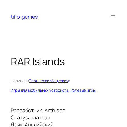
Перейти
к
tiflo-games
содержимому
RAR Islands
Написано
Станислав Мацкевич
в
Игры для мобильных устройств
, 
Ролевые игры
Разработчик: Archison
Статус: платная
Язык: Английский