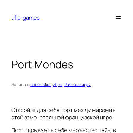
Перейти
к
tiflo-games
содержимому
Port Mondes
Написано
undertaker
в
Игры
, 
Ролевые игры
Откройте для себя порт между мирами в
этой замечательной французской игре.
Порт скрывает в себе множество тайн, в