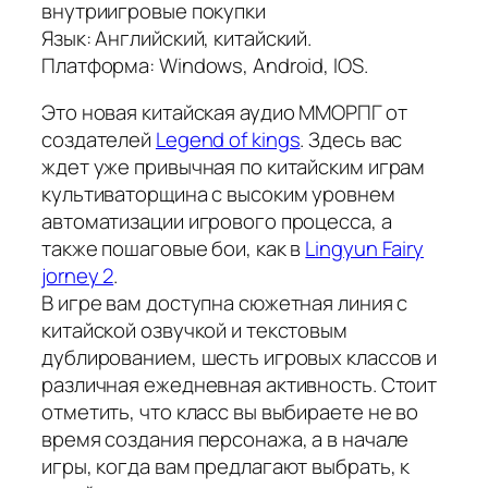
внутриигровые покупки
Язык: Английский, китайский.
Платформа: Windows, Android, IOS.
Это новая китайская аудио ММОРПГ от
создателей
Legend of kings
. Здесь вас
ждет уже привычная по китайским играм
культиваторщина с высоким уровнем
автоматизации игрового процесса, а
также пошаговые бои, как в
Lingyun Fairy
jorney 2
.
В игре вам доступна сюжетная линия с
китайской озвучкой и текстовым
дублированием, шесть игровых классов и
различная ежедневная активность. Стоит
отметить, что класс вы выбираете не во
время создания персонажа, а в начале
игры, когда вам предлагают выбрать, к