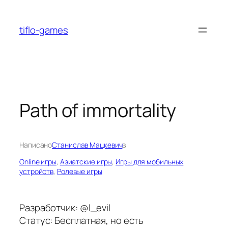
Перейти
к
tiflo-games
содержимому
Path of immortality
Написано
Станислав Мацкевич
в
Online игры
, 
Азиатские игры
, 
Игры для мобильных
устройств
, 
Ролевые игры
Разработчик: @l_evil
Статус: Бесплатная, но есть