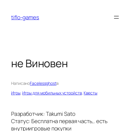
Перейти
к
tiflo-games
содержимому
не Виновен
Написано
Facelessghost
в
Игры
, 
Игры для мобильных устройств
, 
Квесты
Разработчик: Takumi Sato
Статус: Бесплатна первая часть,. есть
внутриигровые покупки