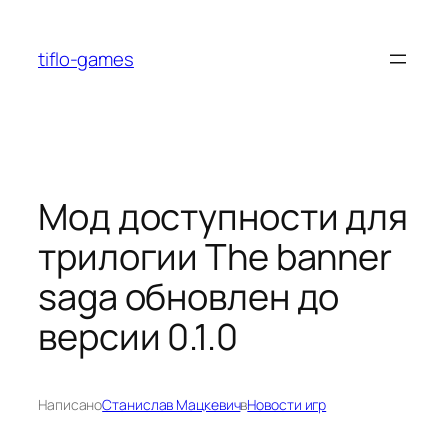
Перейти
к
tiflo-games
содержимому
Мод доступности для
трилогии The banner
saga обновлен до
версии 0.1.0
Написано
Станислав Мацкевич
в
Новости игр