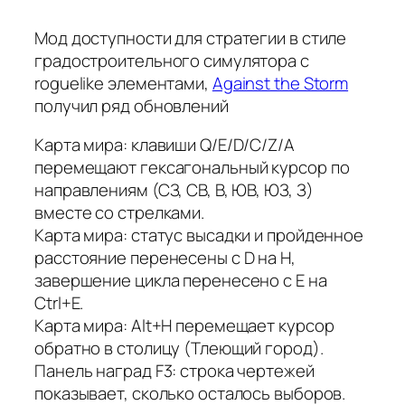
Мод доступности для стратегии в стиле
градостроительного симулятора с
roguelike элементами,
Against the Storm
получил ряд обновлений
Карта мира: клавиши Q/E/D/C/Z/A
перемещают гексагональный курсор по
направлениям (СЗ, СВ, В, ЮВ, ЮЗ, З)
вместе со стрелками.
Карта мира: статус высадки и пройденное
расстояние перенесены с D на H,
завершение цикла перенесено с E на
Ctrl+E.
Карта мира: Alt+H перемещает курсор
обратно в столицу (Тлеющий город).
Панель наград F3: строка чертежей
показывает, сколько осталось выборов.