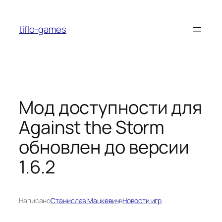
Перейти
к
tiflo-games
содержимому
Мод доступности для
Against the Storm
обновлен до версии
1.6.2
Написано
Станислав Мацкевич
в
Новости игр