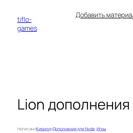
Перейти
Добавить материа
к
tiflo-
содержимому
games
Lion дополнения
Написано
Кирилл
в
Дополнения для Nvda
, 
Игры