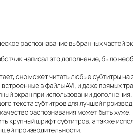
еское распознавание выбранных частей эк
аботчик написал это дополнение, было нео
ает, оно может читать любые субтитры на эк
 встроенные в файлы AVI, и даже прямых тр
лный экран при использовании дополнения.
ого текста субтитров для лучшей производ
 качество распознавания может быть хуже.
ить крупный шрифт субтитров, а также испо
учшей производительности.