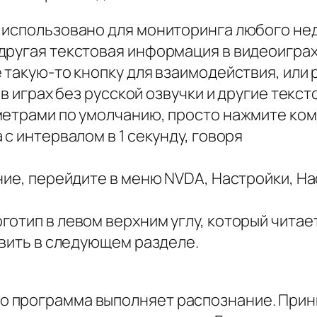
 использовано для мониторинга любого нед
ругая текстовая информация в видеоиграх.
 такую-то кнопку для взаимодействия, или
 в играх без русской озвучки и другие текс
етрами по умолчанию, просто нажмите команд
с интервалом в 1 секунду, говоря
ние, перейдите в меню NVDA, Настройки, Н
отип в левом верхним углу, который читае
авить в следующем разделе.
о программа выполняет распознание. Приним