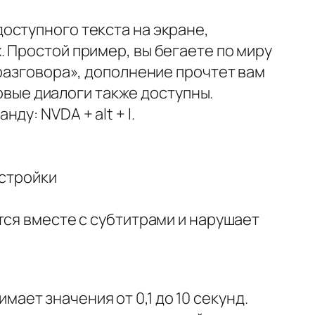
оступного текста на экране,
 Простой пример, вы бегаете по миру
 разговора», дополнение прочтет вам
товые диалоги также доступны.
у: NVDA + alt + l.
астройки
тся вместе с субтитрами и нарушает
ает значения от 0,1 до 10 секунд.