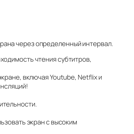
рана через определенный интервал.
бходимость чтения субтитров,
ране, включая Youtube, Netflix и
ансляций!
ительности.
льзовать экран с высоким