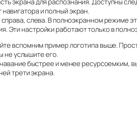
асть экрана для распознания. Доступны с
 навигатора и полный экран.
, справа, слева. В полноэкранном режиме э
я. Эти настройки работают только в полно
йте вспомним пример логотипа выше. Прост
ы не услышите его.
навание быстрее и менее ресурсоемким, вы
ней трети экрана.