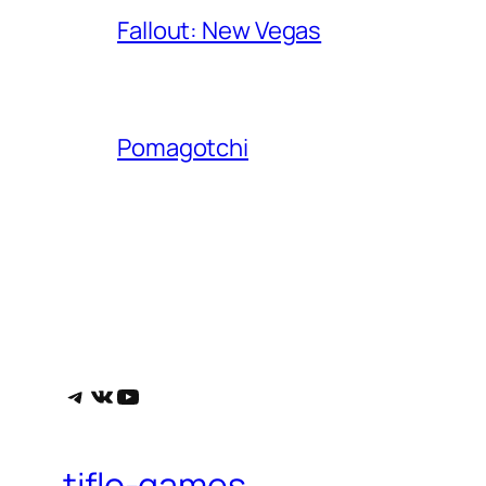
Fallout: New Vegas
Pomagotchi
Telegram
ВКонтакте
YouTube
tiflo-games