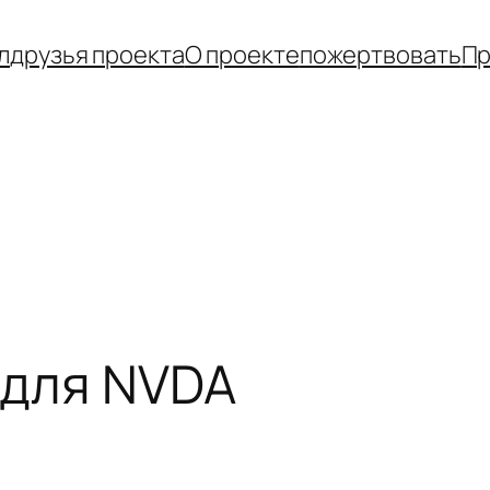
л
друзья проекта
О проекте
пожертвовать
Пр
 для NVDA