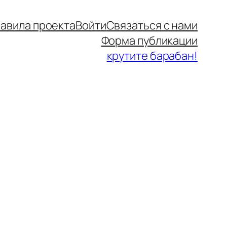
авила проекта
Войти
Связаться с нами
Форма публикации
крутите барабан!