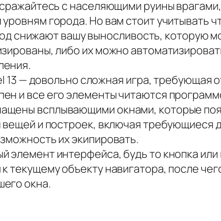
, сражайтесь с населяющими руины врагами
уровням города. Но вам стоит учитывать чт
голод снижают вашу выносливость, которую 
зированы, либо их можно автоматизировать,
ления.
el 13 — довольно сложная игра, требующая о
ен и все его элементы читаются программо
ащены всплывающими окнами, которые появ
 вещей и построек, включая требующиеся д
озможность их экипировать.
й элемент интерфейса, будь то кнопка или
к текущему объекту навигатора, после чег
его окна.