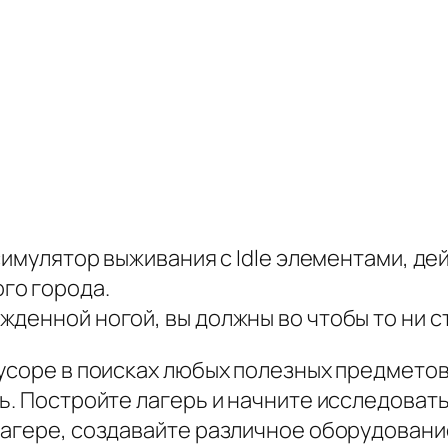
 симулятор выживания с Idle элементами, д
го города.
денной ногой, вы должны во чтобы то ни ст
усоре в поисках любых полезных предметов
ть. Постройте лагерь и начните исследоват
лагере, создавайте различное оборудовани