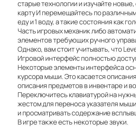
старые технологии и изучайте новые
карту И перемещайтесь по различным 
еду и 1 воду, а такие состояния как 
Часть игровых механик либо автомати
элементов требующих ручного управ
Однако, вам стоит учитывать, что Lev
Игровой интерфейс полностью доступ
Некоторые элементы интерфейса осн
курсора мыши. Это касается описания
описания предметов в инвентаре и в
Переключитесь клавиатурой на нужны
жестом для переноса указателя мыши 
и просматривать содержание всплывш
В игре также есть некоторые звуки.