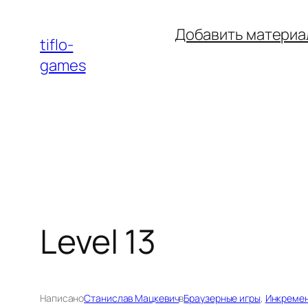
Перейти
Добавить материа
к
tiflo-
содержимому
games
Level 13
Написано
Станислав Мацкевич
в
Браузерные игры
, 
Инкремен