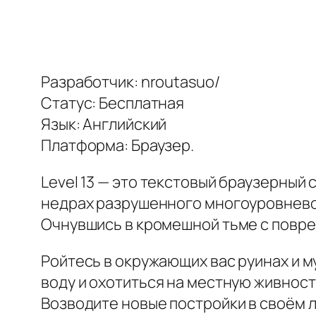
Разработчик: nroutasuo/
Статус: Бесплатная
Язык: Английский
Платформа: Браузер.
Level 13 — это текстовый браузерный
недрах разрушенного многоуровнево
Очнувшись в кромешной тьме с повреж
Ройтесь в окружающих вас руинах и м
воду и охотиться на местную живнос
Возводите новые постройки в своём 