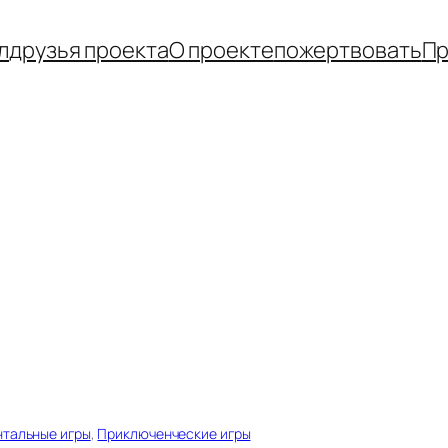
л
друзья проекта
О проекте
пожертвовать
Пр
тальные игры
, 
Приключенческие игры