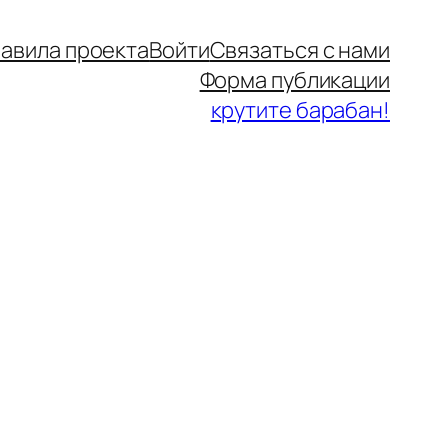
авила проекта
Войти
Связаться с нами
Форма публикации
крутите барабан!