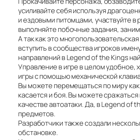
Прокачивайте персонажа, обзаводите
усиливайте себя используя драгоцен
и ездовыми питомцами, участвуйте в
выполняйте побочные задания, заним
А так как это многопользовательская 
вступить в сообщества игроков именуе
направлений в Legend of the Kings на
Управление в игре в целом удобное,
игры с помощью механической клавиа
Вы можете перемещаться по миру как
касается и боя. Вы можете сражаться
качестве автоатаки. Да, в Legend of 
предметов.
Разработчики также создали несколь
обстановке.