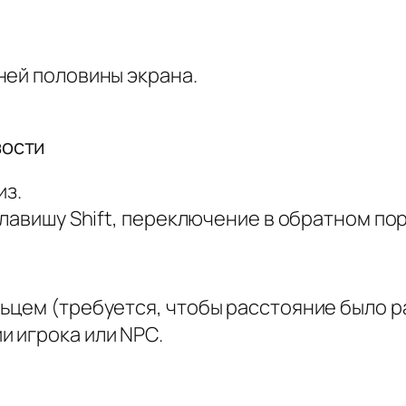
ней половины экрана.
зости
из.
клавишу Shift, переключение в обратном по
цем (требуется, чтобы расстояние было ра
 игрока или NPC.