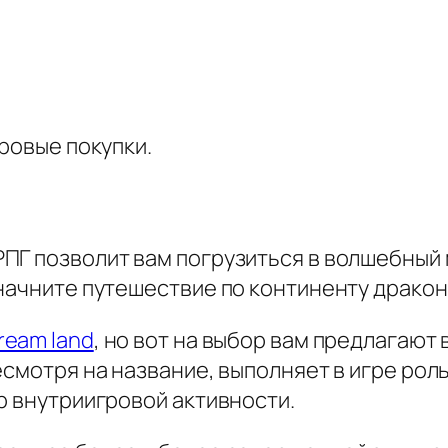
гровые покупки.
ПГ позволит вам погрузиться в волшебный 
начните путешествие по континенту дракон
ream land
, но вот на выбор вам предлагают в
смотря на название, выполняет в игре роль
р внутриигровой активности.