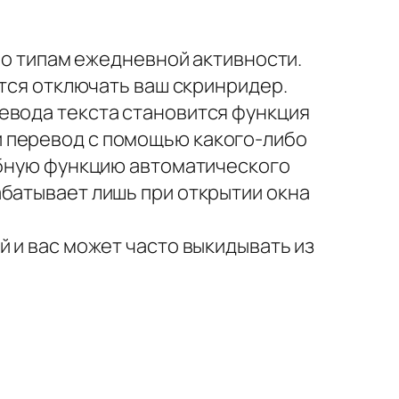
 по типам ежедневной активности.
ется отключать ваш скринридер.
евода текста становится функция
й перевод с помощью какого-либо
добную функцию автоматического
абатывает лишь при открытии окна
й и вас может часто выкидывать из