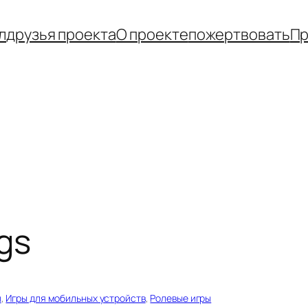
л
друзья проекта
О проекте
пожертвовать
Пр
gs
ы
, 
Игры для мобильных устройств
, 
Ролевые игры