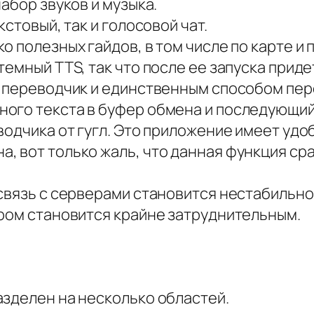
абор звуков и музыка.
кстовый, так и голосовой чат.
о полезных гайдов, в том числе по карте и
темный TTS, так что после ее запуска прид
й переводчик и единственным способом пер
ного текста в буфер обмена и последующи
еводчика от гугл. Это приложение имеет у
, вот только жаль, что данная функция ср
связь с серверами становится нестабильно
иром становится крайне затруднительным.
азделен на несколько областей.