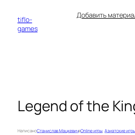
Перейти
Добавить материа
к
tiflo-
содержимому
games
Legend of the Kin
Написано
Станислав Мацкевич
в
Online игры
, 
Азиатские игр