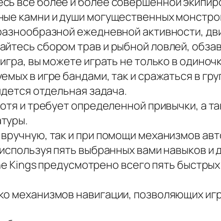
сь все более и более совершенной экипиро
ные камни и души могущественных монстро
 разнообразной ежедневной активности, дв
айтесь сбором трав и рыбной ловлей, обза
игра, вы можете играть не только в одиноч
мых в игре бандами, так и сражаться в груп
йдется отдельная задача.
 хотя и требует определенной привычки, а 
туры.
 вручную, так и при помощи механизмов а
 используя пять выбранных вами навыков и 
the Kings предусмотрено всего пять быстрых
ко механизмов навигации, позволяющих иг