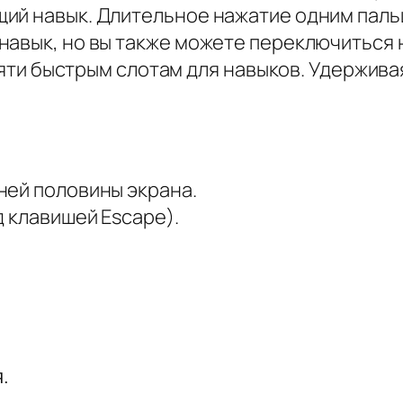
ий навык. Длительное нажатие одним паль
авык, но вы также можете переключиться н
 пяти быстрым слотам для навыков. Удержива
ней половины экрана.
д клавишей Escape).
.