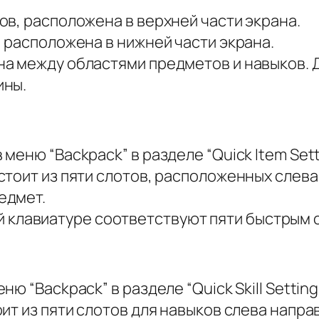
в, расположена в верхней части экрана.
 расположена в нижней части экрана.
а между областями предметов и навыков. 
ины.
еню “Backpack” в разделе “Quick Item Setti
тоит из пяти слотов, расположенных слева 
едмет.
вной клавиатуре соответствуют пяти быстрым
 “Backpack” в разделе “Quick Skill Settings
т из пяти слотов для навыков слева направо