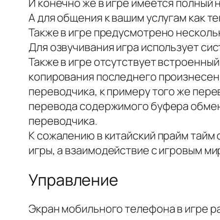
И конечно же в игре имеется полный н
А для общения к вашим услугам как те
Также в игре предусмотрено нескольк
Для озвучивания игра использует сис
Также в игре отсутствует встроенны
копирования последнего произнесен
переводчика, к примеру того же пер
перевода содержимого буфера обмена
переводчика.
К сожалению в китайский прайм тайм 
игры, а взаимодействие с игровым м
Управление
Экран мобильного телефона в игре р