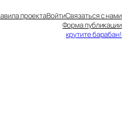
авила проекта
Войти
Связаться с нами
Форма публикации
крутите барабан!