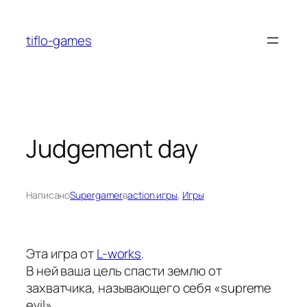
Перейти
к
tiflo-games
содержимому
Judgement day
Написано
Supergamer
в
action игры
, 
Игры
Эта игра от
L-works
.
В ней ваша цель спасти землю от
захватчика, называющего себя «supreme
evil».