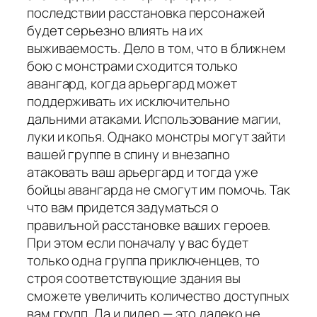
последствии расстановка персонажей
будет серьезно влиять на их
выживаемость. Дело в том, что в ближнем
бою с монстрами сходится только
авангард, когда арьергард может
поддерживать их исключительно
дальними атаками. Использование магии,
луки и копья. Однако монстры могут зайти
вашей группе в спину и внезапно
атаковать ваш арьергард и тогда уже
бойцы авангарда не смогут им помочь. Так
что вам придется задуматься о
правильной расстановке ваших героев.
При этом если поначалу у вас будет
только одна группа приключенцев, то
строя соответствующие здания вы
сможете увеличить количество доступных
вам групп. Да и лидер — это далеко не