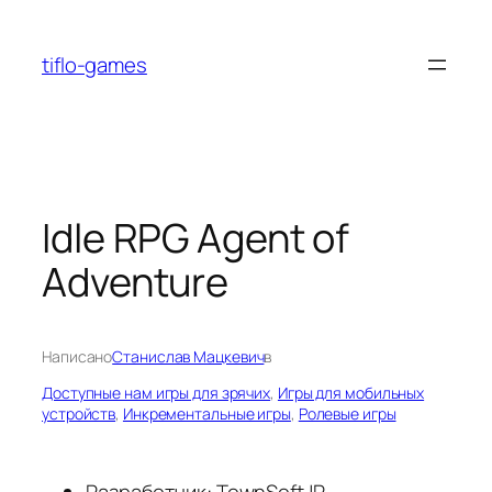
Перейти
к
tiflo-games
содержимому
Idle RPG Agent of
Adventure
Написано
Станислав Мацкевич
в
Доступные нам игры для зрячих
, 
Игры для мобильных
устройств
, 
Инкрементальные игры
, 
Ролевые игры
Разработчик: TownSoftJP