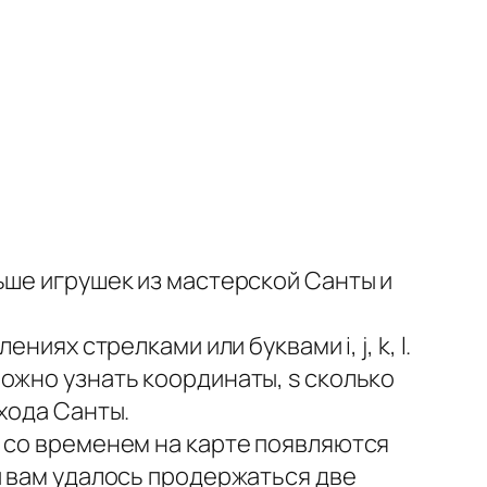
ьше игрушек из мастерской Санты и
иях стрелками или буквами i, j, k, l.
ожно узнать координаты, s сколько
хода Санты.
, со временем на карте появляются
и вам удалось продержаться две