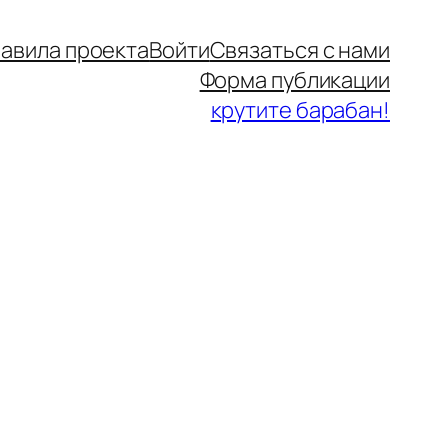
авила проекта
Войти
Связаться с нами
Форма публикации
крутите барабан!