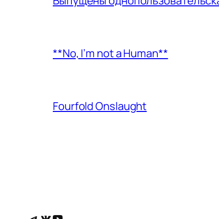
Выпущены однопользовательская
**No, I’m not a Human**
Fourfold Onslaught
Telegram
ВКонтакте
YouTube