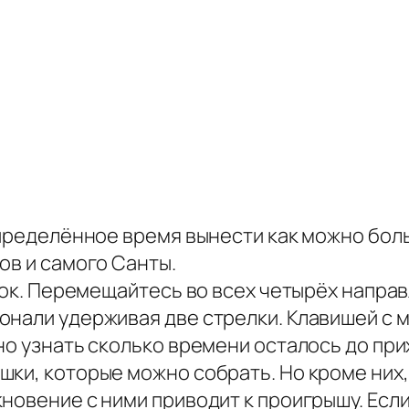
определённое время вынести как можно бол
ов и самого Санты.
ок. Перемещайтесь во всех четырёх направлен
нали удерживая две стрелки. Клавишей c м
но узнать сколько времени осталось до при
шки, которые можно собрать. Но кроме них
новение с ними приводит к проигрышу. Есл