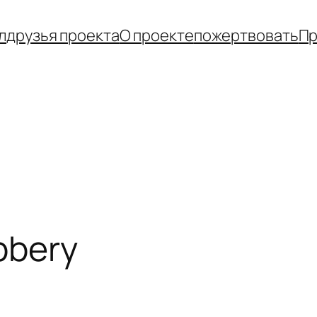
л
друзья проекта
О проекте
пожертвовать
Пр
bbery