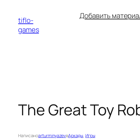
Перейти
Добавить материа
к
tiflo-
содержимому
games
The Great Toy Ro
Написано
arturminyazev
в
Аркады
, 
Игры