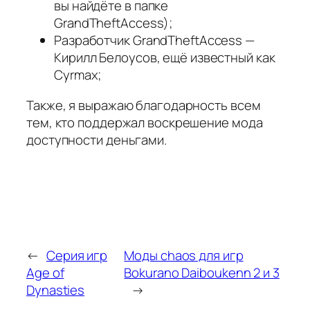
вы найдёте в папке
GrandTheftAccess);
Разработчик GrandTheftAccess —
Кирилл Белоусов, ещё известный как
Cyrmax;
Также, я выражаю благодарность всем
тем, кто поддержал воскрешение мода
доступности деньгами.
←
Серия игр
Моды chaos для игр
Age of
Bokurano Daiboukenn 2 и 3
Dynasties
→