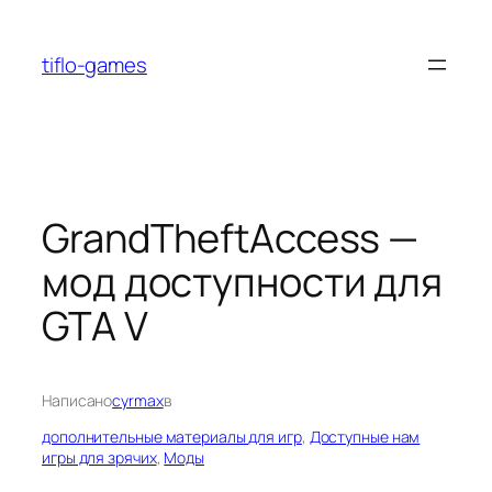
Перейти
к
tiflo-games
содержимому
GrandTheftAccess —
мод доступности для
GTA V
Написано
cyrmax
в
дополнительные материалы для игр
, 
Доступные нам
игры для зрячих
, 
Моды