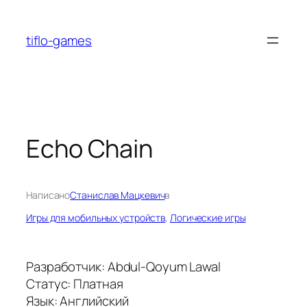
Перейти
к
tiflo-games
содержимому
Echo Chain
Написано
Станислав Мацкевич
в
Игры для мобильных устройств
, 
Логические игры
Разработчик: Abdul-Qoyum Lawal
Статус: Платная
Язык: Английский