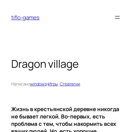
Перейти
к
tiflo-games
содержимому
Dragon village
Написано
windows
в
Игры
, 
Стратегии
Жизнь в крестьянской деревне никогда
не бывает легкой. Во-первых, есть
проблема с тем, чтобы накормить всех
ваших людей. Но, есть хорошие