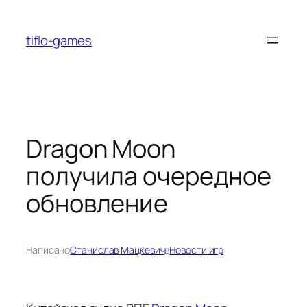
Перейти
к
tiflo-games
содержимому
Dragon Moon
получила очередное
обновление
Написано
Станислав Мацкевич
в
Новости игр