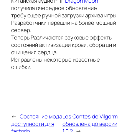
Китайская аудио РПГ
Dragon Moon
получила очередное обновление
требующее ручной загрузки архива игры.
Разработчики перешли на более мощный
сервер.
Теперь Различаются звуковые эффекты
состояний активизации крови, сбора ци и
очищения сердца.
Исправлены некоторые известные
ошибки.
←
Состояние мода
Les Contes de Vilgorm
доступности для
обновлена до версии
factorio
1.0.2
→