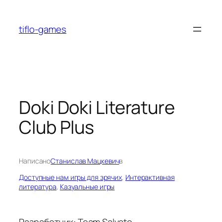
Перейти
к
tiflo-games
содержимому
Doki Doki Literature
Club Plus
Написано
Станислав Мацкевич
в
Доступные нам игры для зрячих
, 
Интерактивная
литература
, 
Казуальные игры
Разработчик: Team Salvato