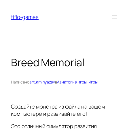
Перейти
к
tiflo-games
содержимому
Breed Memorial
Написано
arturminyazev
в
Азиатские игры
, 
Игры
Создайте монстра из файла на вашем
компьютере и развивайте его!
Это отличный симулятор развития