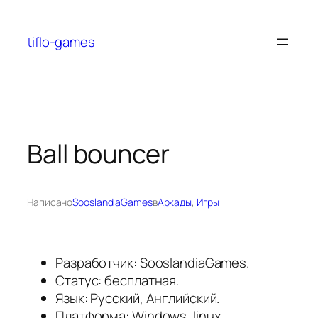
Перейти
к
tiflo-games
содержимому
Ball bouncer
Написано
SooslandiaGames
в
Аркады
, 
Игры
Разработчик: SooslandiaGames.
Статус: бесплатная.
Язык: Русский, Английский.
Платформа: Windows, linux.