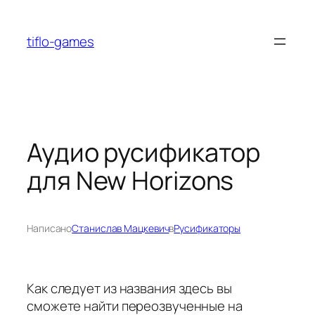
Перейти
к
tiflo-games
содержимому
Аудио русификатор
для New Horizons
Написано
Станислав Мацкевич
в
Русификаторы
Как следует из названия здесь вы
сможете найти переозвученные на