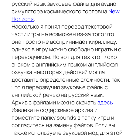
русский язык звуковые файлы для аудио
симулятора космического торговца
New
Horizons
.
Насколько я понял перевод текстовой
части игры не возможен из-за того что
она просто не воспринимает кириллицу,
однако в игру можно свободно играть и с
переводчиком. Но вот для тех кто плохо
знаком с английским языком английская
озвучка некоторых действий могла
доставить определенные сложности, так
что я переозвучил звуковые файлы с
английской речью на русский язык.
Архив с файлами можно скачать
здесь
Извлеките содержимое архива и
поместите папку sounds в папку игры и
согласитесь на замену файлов. Если вы
также используете звуковой мод для этой