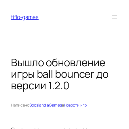
Перейти
к
tiflo-games
содержимому
Вышло обновление
игры ball bouncer до
версии 1.2.0
Написано
SooslandiaGames
в
Новости игр