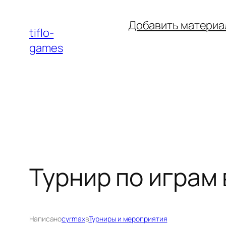
Перейти
Добавить материа
к
tiflo-
содержимому
games
Турнир по играм 
Написано
cyrmax
в
Турниры и мероприятия