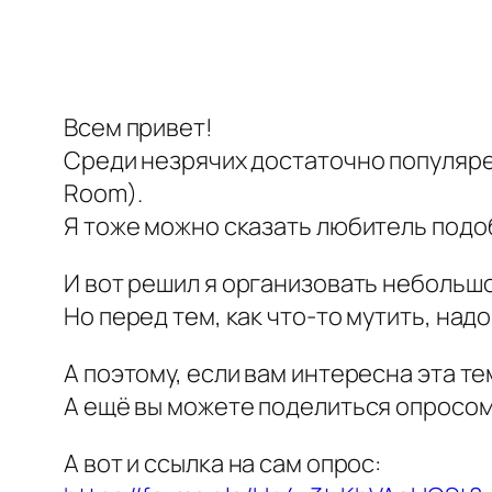
Всем привет!
Среди незрячих достаточно популярен
Room).
Я тоже можно сказать любитель подоб
И вот решил я организовать небольшо
Но перед тем, как что-то мутить, над
А поэтому, если вам интересна эта т
А ещё вы можете поделиться опросом 
А вот и ссылка на сам опрос: