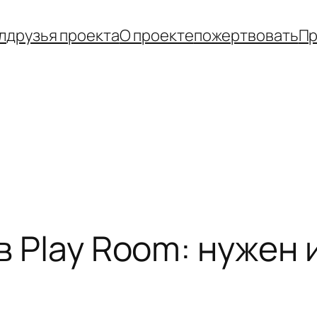
л
друзья проекта
О проекте
пожертвовать
Пр
в Play Room: нужен 