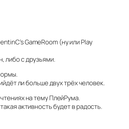
ntinC’s GameRoom (ну или Play
, либо с друзьями.
формы.
рийдёт ли больше двух трёх человек.
очтениях на тему ПлейРума.
такая активность будет в радость.