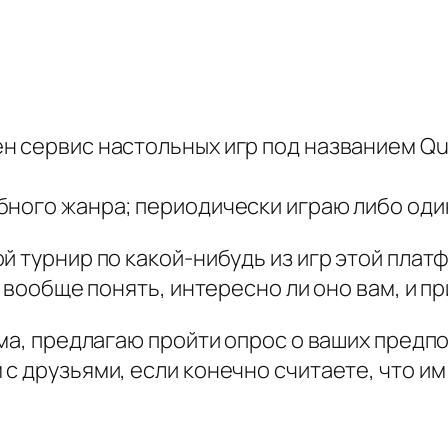
 сервис настольных игр под названием Que
ного жанра; периодически играю либо один
й турнир по какой-нибудь из игр этой плат
о вообще понять, интересно ли оно вам, и п
ема, предлагаю пройти опрос о ваших предп
с друзьями, если конечно считаете, что им 