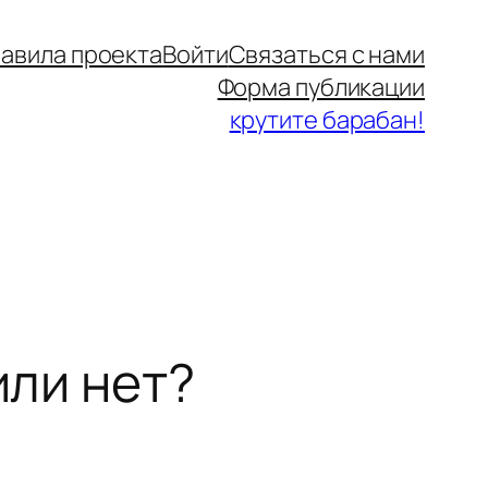
авила проекта
Войти
Связаться с нами
Форма публикации
крутите барабан!
или нет?