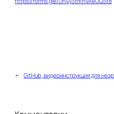
https://forms.gle/Un4y3trKhVAeUQSt8
←
GitHub, видеоинструкция для нез