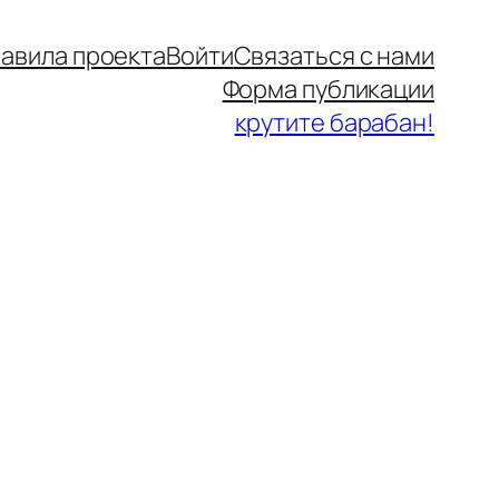
авила проекта
Войти
Связаться с нами
Форма публикации
крутите барабан!