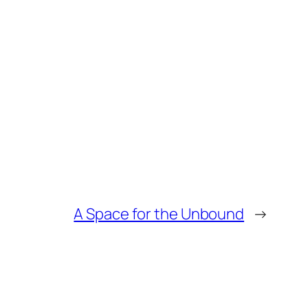
A Space for the Unbound
→