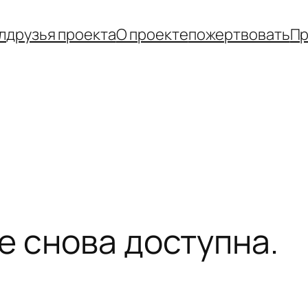
л
друзья проекта
О проекте
пожертвовать
Пр
е снова доступна.