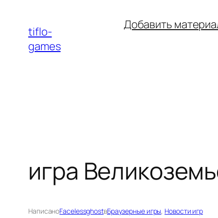
Перейти
Добавить материа
к
tiflo-
содержимому
games
игра Великоземь
Написано
Facelessghost
в
Браузерные игры
, 
Новости игр