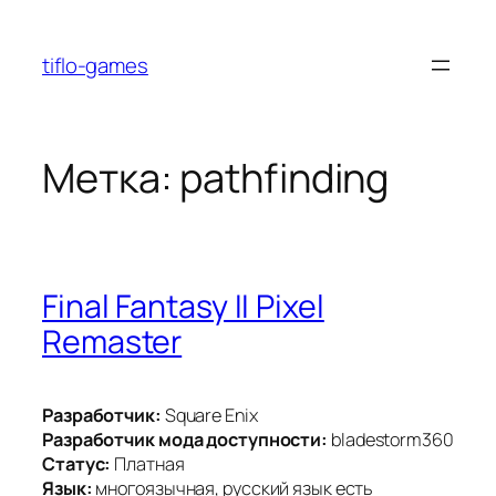
Перейти
к
tiflo-games
содержимому
Метка:
pathfinding
Final Fantasy II Pixel
Remaster
Разработчик:
Square Enix
Разработчик мода доступности:
bladestorm360
Статус:
Платная
Язык:
многоязычная, русский язык есть